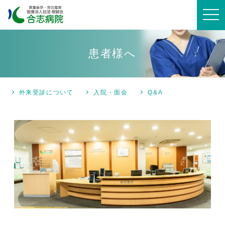
t
o
g
g
l
e
患者様へ
n
a
v
i
g
外来受診について
入院・面会
Q&A
a
t
i
o
n