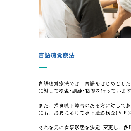
言語聴覚療法
言語聴覚療法では、言語をはじめとし
に対して検査･訓練･指導を行っていま
また、摂食嚥下障害のある方に対して脳
にも、必要に応じて嚥下造影検査(ＶＦ
それを元に食事形態を決定･変更し、多