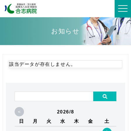
t
o
g
g
l
e
お知らせ
n
a
v
i
g
a
t
該当データが存在しません。
i
o
n
<
2026/8
日
月
火
水
木
金
土